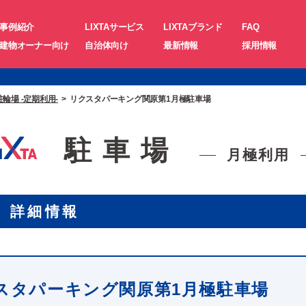
事例紹介
LIXTAサービス
LIXTAブランド
FAQ
建物オーナー向け
自治体向け
最新情報
採用情報
駐輪場 -定期利用-
リクスタパーキング関原第1月極駐車場
駐車場
月極利用
 詳細情報
スタパーキング関原第1月極駐車場