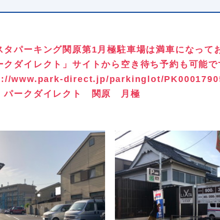
スタパーキング関原第1月極駐車場は満車になって
ークダイレクト」サイトから空き待ち予約も可能で
s://www.park-direct.jp/parkinglot/PK0001790
：パークダイレクト 関原 月極