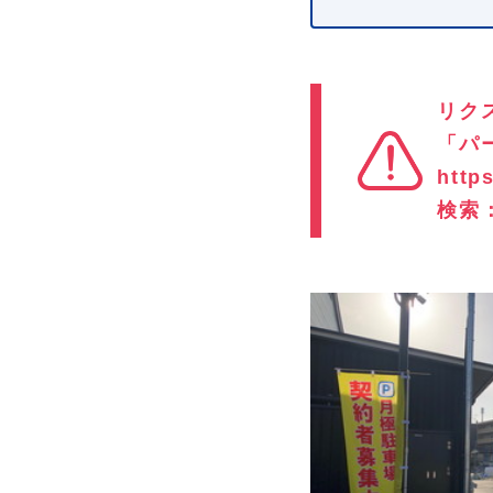
リク
「パ
http
検索