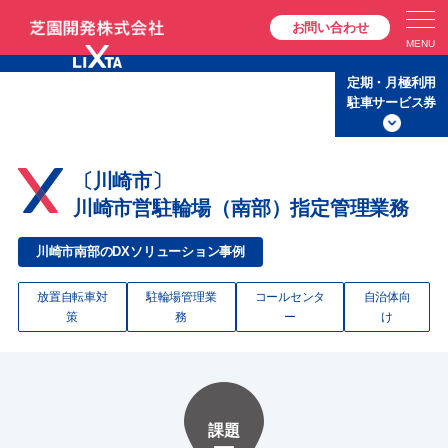
お問い合わせ
定期・月極利用
駐車サービス券
〔川崎市〕
川崎市営駐輪場（南部）指定管理業務
川崎市南部のDXソリューション事例
放置自転車対
駐輪場管理業
コールセンタ
自治体向
策
務
ー
け
課題