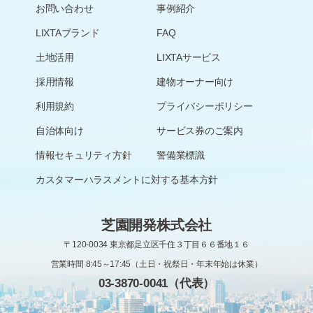
お問い合わせ
事例紹介
LIXTAブランド
FAQ
土地活用
LIXTAサービス
採用情報
建物オーナー向け
利用規約
プライバシーポリシー
自治体向け
サービス券のご案内
情報セキュリティ方針
警備業標識
カスタマーハラスメントに対する基本方針
芝園開発株式会社
〒120-0034 東京都足立区千住３丁目６６番地１６
営業時間 8:45～17:45（土日・祝祭日・年末年始は休業）
03-3870-0041（代表）